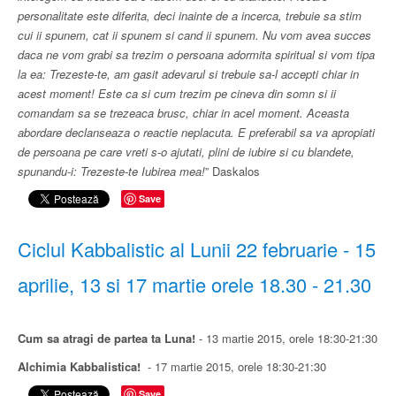
personalitate este diferita, deci inainte de a incerca, trebuie sa stim
cui ii spunem, cat ii spunem si cand ii spunem. Nu vom avea succes
daca ne vom grabi sa trezim o persoana adormita spiritual si vom tipa
la ea: Trezeste-te, am gasit adevarul si trebuie sa-l accepti chiar in
acest moment! Este ca si cum trezim pe cineva din somn si ii
comandam sa se trezeaca brusc, chiar in acel moment. Aceasta
abordare declanseaza o reactie neplacuta. E preferabil sa va apropiati
de persoana pe care vreti s-o ajutati, plini de iubire si cu blandete,
spunandu-i: Trezeste-te Iubirea mea!
” Daskalos
Save
Ciclul Kabbalistic al Lunii 22 februarie - 15
aprilie, 13 si 17 martie orele 18.30 - 21.30
Cum sa atragi de partea ta Luna!
- 13 martie 2015, orele 18:30-21:30
Alchimia Kabbalistica!
- 17 martie 2015, orele 18:30-21:30
Save