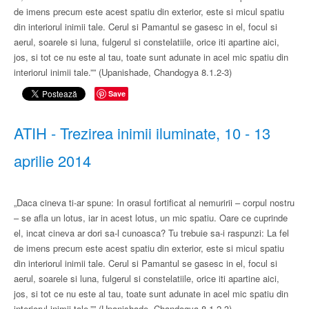
de imens precum este acest spatiu din exterior, este si micul spatiu
din interiorul inimii tale. Cerul si Pamantul se gasesc in el, focul si
aerul, soarele si luna, fulgerul si constelatiile, orice iti apartine aici,
jos, si tot ce nu este al tau, toate sunt adunate in acel mic spatiu din
interiorul inimii tale.”” (Upanishade, Chandogya 8.1.2-3)
Save
ATIH - Trezirea inimii iluminate, 10 - 13
aprilie 2014
„Daca cineva ti-ar spune: In orasul fortificat al nemuririi – corpul nostru
– se afla un lotus, iar in acest lotus, un mic spatiu. Oare ce cuprinde
el, incat cineva ar dori sa-l cunoasca? Tu trebuie sa-i raspunzi: La fel
de imens precum este acest spatiu din exterior, este si micul spatiu
din interiorul inimii tale. Cerul si Pamantul se gasesc in el, focul si
aerul, soarele si luna, fulgerul si constelatiile, orice iti apartine aici,
jos, si tot ce nu este al tau, toate sunt adunate in acel mic spatiu din
interiorul inimii tale.”” (Upanishade, Chandogya 8.1.2-3)