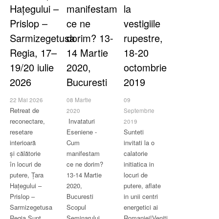
Hațegului –
manifestam
la
Prislop –
ce ne
vestigiile
Sarmizegetusa
dorim? 13-
rupestre,
Regia, 17–
14 Martie
18-20
19/20 iulie
2020,
octombrie
2026
Bucuresti
2019
22 Mai 2026
08 Martie
09
Retreat de
2020
Septembrie
reconectare,
Invataturi
2019
resetare
Eseniene -
Sunteti
interioară
Cum
invitati la o
și călătorie
manifestam
calatorie
în locuri de
ce ne dorim?
initiatica in
putere, Țara
13-14 Martie
locuri de
Hațegului –
2020,
putere, aflate
Prislop –
Bucuresti
in unii centri
Sarmizegetusa
Scopul
energetici ai
Regia Sunt
Seminarului
Romaniei!Veniti