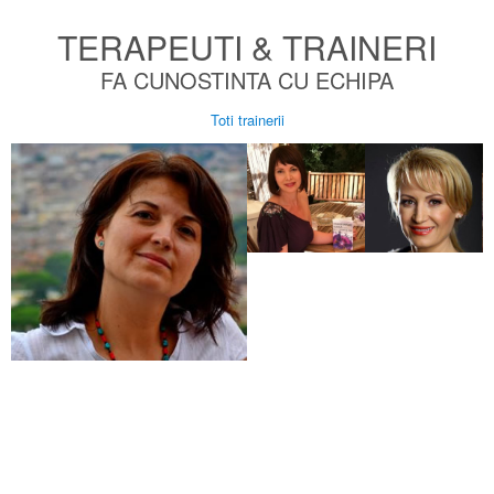
TERAPEUTI & TRAINERI
FA CUNOSTINTA CU ECHIPA
Toti trainerii
CERASE
Este terapeut energ
ramura medicinii 
Pranic Healing, ca
prezent de medic
intrea