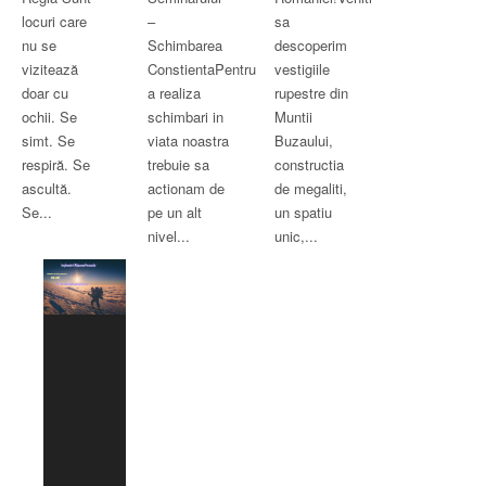
locuri care
–
sa
nu se
Schimbarea
descoperim
vizitează
ConstientaPentru
vestigiile
doar cu
a realiza
rupestre din
ochii. Se
schimbari in
Muntii
simt. Se
viata noastra
Buzaului,
respiră. Se
trebuie sa
constructia
ascultă.
actionam de
de megaliti,
Se...
pe un alt
un spatiu
nivel...
unic,...